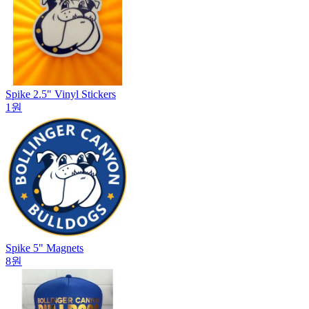
Spike 2.5" Vinyl Stickers
1원
Spike 5" Magnets
8원