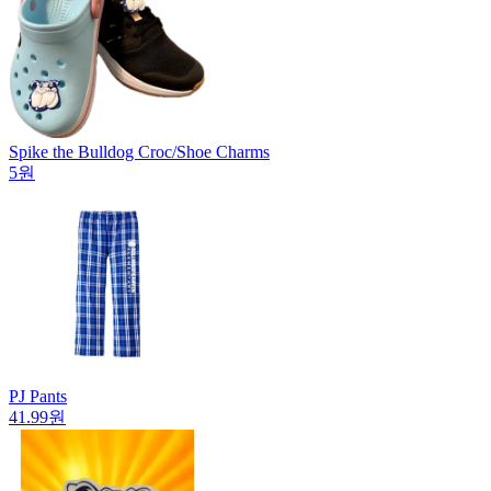
Spike the Bulldog Croc/Shoe Charms
5원
PJ Pants
41.99원